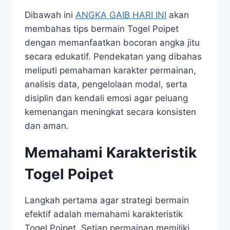
Dibawah ini
ANGKA GAIB HARI INI
akan
membahas tips bermain Togel Poipet
dengan memanfaatkan bocoran angka jitu
secara edukatif. Pendekatan yang dibahas
meliputi pemahaman karakter permainan,
analisis data, pengelolaan modal, serta
disiplin dan kendali emosi agar peluang
kemenangan meningkat secara konsisten
dan aman.
Memahami Karakteristik
Togel Poipet
Langkah pertama agar strategi bermain
efektif adalah memahami karakteristik
Togel Poipet. Setiap permainan memiliki