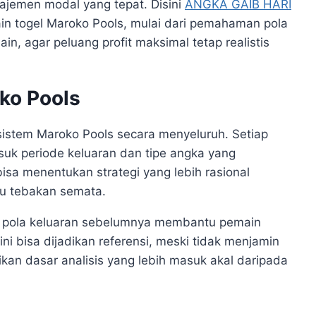
ajemen modal yang tepat. Disini
ANGKA GAIB HARI
n togel Maroko Pools, mulai dari pemahaman pola
main, agar peluang profit maksimal tetap realistis
ko Pools
istem Maroko Pools secara menyeluruh. Setiap
asuk periode keluaran dan tipe angka yang
sa menentukan strategi yang lebih rasional
au tebakan semata.
an pola keluaran sebelumnya membantu pemain
ni bisa dijadikan referensi, meski tidak menjamin
an dasar analisis yang lebih masuk akal daripada