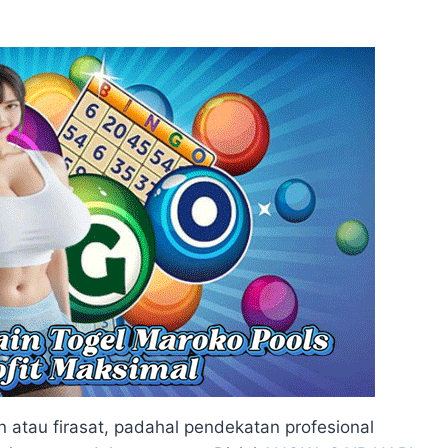
atau firasat, padahal pendekatan profesional