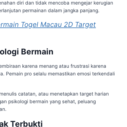
menahan diri dan tidak mencoba mengejar kerugian
erlanjutan permainan dalam jangka panjang.
ermain Togel Macau 2D Target
ologi Bermain
embiraan karena menang atau frustrasi karena
a. Pemain pro selalu memastikan emosi terkendali
, menulis catatan, atau menetapkan target harian
an psikologi bermain yang sehat, peluang
an.
ak Terbukti