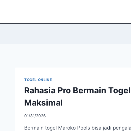
Skip
to
content
TOGEL ONLINE
Rahasia Pro Bermain Togel
Maksimal
01/31/2026
Bermain togel Maroko Pools bisa jadi peng