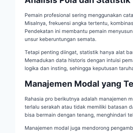
Pemain profesional sering menggunakan cata
Misalnya, frekuensi angka tertentu, kombina
Pendekatan ini membantu pemain menyusun s
unsur keberuntungan semata.
Tetapi penting diingat, statistik hanya alat 
Memadukan data historis dengan intuisi pem
logika dan insting, sehingga keputusan taruha
Manajemen Modal yang Te
Rahasia pro berikutnya adalah manajemen mo
terlalu serakah atau tidak memiliki batasa
bisa bermain dengan tenang, menghindari teka
Manajemen modal juga mendorong pengambila