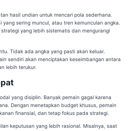
tan hasil undian untuk mencari pola sederhana.
si yang sering muncul, atau tren kemunculan angka.
trategi yang lebih sistematis dan mengurangi
bantu. Tidak ada angka yang pasti akan keluar.
ain sendiri akan menciptakan keseimbangan antara
n lebih terukur.
pat
dal yang disiplin. Banyak pemain gagal karena
n dana. Dengan menetapkan budget khusus, pemain
nan finansial, dan tetap fokus pada strategi.
n keputusan yang lebih rasional. Misalnya, saat