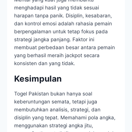
menghadapi hasil yang tidak sesuai
harapan tanpa panik. Disiplin, kesabaran,
dan kontrol emosi adalah rahasia pemain
berpengalaman untuk tetap fokus pada
strategi jangka panjang. Faktor ini
membuat perbedaan besar antara pemain
yang berhasil meraih jackpot secara
konsisten dan yang tidak.
Kesimpulan
Togel Pakistan bukan hanya soal
keberuntungan semata, tetapi juga
membutuhkan analisis, strategi, dan
disiplin yang tepat. Memahami pola angka,
menggunakan strategi angka jitu,