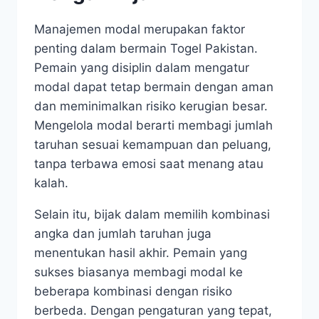
Manajemen modal merupakan faktor
penting dalam bermain Togel Pakistan.
Pemain yang disiplin dalam mengatur
modal dapat tetap bermain dengan aman
dan meminimalkan risiko kerugian besar.
Mengelola modal berarti membagi jumlah
taruhan sesuai kemampuan dan peluang,
tanpa terbawa emosi saat menang atau
kalah.
Selain itu, bijak dalam memilih kombinasi
angka dan jumlah taruhan juga
menentukan hasil akhir. Pemain yang
sukses biasanya membagi modal ke
beberapa kombinasi dengan risiko
berbeda. Dengan pengaturan yang tepat,