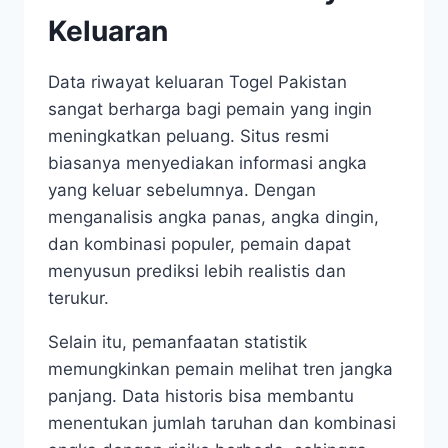
Keluaran
Data riwayat keluaran Togel Pakistan
sangat berharga bagi pemain yang ingin
meningkatkan peluang. Situs resmi
biasanya menyediakan informasi angka
yang keluar sebelumnya. Dengan
menganalisis angka panas, angka dingin,
dan kombinasi populer, pemain dapat
menyusun prediksi lebih realistis dan
terukur.
Selain itu, pemanfaatan statistik
memungkinkan pemain melihat tren jangka
panjang. Data historis bisa membantu
menentukan jumlah taruhan dan kombinasi