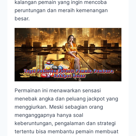
kalangan pemain yang ingin mencoba
peruntungan dan meraih kemenangan
besar.
Permainan ini menawarkan sensasi
menebak angka dan peluang jackpot yang
menggiurkan. Meski sebagian orang
menganggapnya hanya soal
keberuntungan, pengalaman dan strategi
tertentu bisa membantu pemain membuat