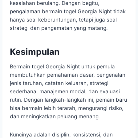
kesalahan berulang. Dengan begitu,
pengalaman bermain togel Georgia Night tidak
hanya soal keberuntungan, tetapi juga soal
strategi dan pengamatan yang matang.
Kesimpulan
Bermain togel Georgia Night untuk pemula
membutuhkan pemahaman dasar, pengenalan
jenis taruhan, catatan keluaran, strategi
sederhana, manajemen modal, dan evaluasi
rutin. Dengan langkah-langkah ini, pemain baru
bisa bermain lebih terarah, mengurangi risiko,
dan meningkatkan peluang menang.
Kuncinya adalah disiplin, konsistensi, dan