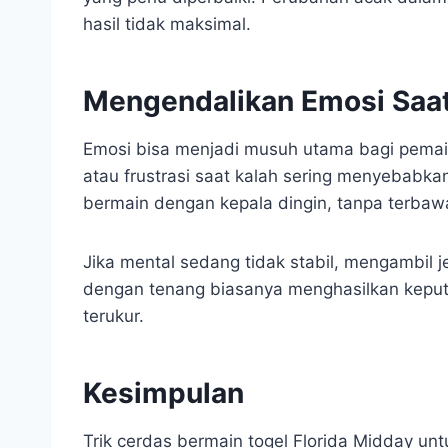
hasil tidak maksimal.
Mengendalikan Emosi Saa
Emosi bisa menjadi musuh utama bagi pemain 
atau frustrasi saat kalah sering menyebabka
bermain dengan kepala dingin, tanpa terbaw
Jika mental sedang tidak stabil, mengambil 
dengan tenang biasanya menghasilkan keput
terukur.
Kesimpulan
Trik cerdas bermain togel Florida Midday un