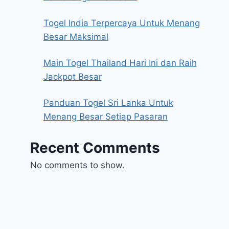
Togel India Terpercaya Untuk Menang
Besar Maksimal
Main Togel Thailand Hari Ini dan Raih
Jackpot Besar
Panduan Togel Sri Lanka Untuk
Menang Besar Setiap Pasaran
Recent Comments
No comments to show.