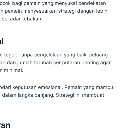
gga cocok bagi pemain yang menyukai pendekatan
an pemain menyesuaikan strategi dengan lebih
k sekadar tebakan.
l
n togel. Tanpa pengelolaan yang baik, peluang
an dan jumlah taruhan per putaran penting agar
n minimal.
indari keputusan emosional. Pemain yang mampu
il dalam jangka panjang. Strategi ini membuat
ran