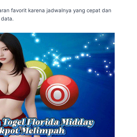
aran favorit karena jadwalnya yang cepat dan
 data.