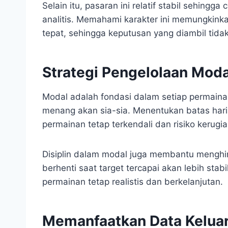
Selain itu, pasaran ini relatif stabil sehin
analitis. Memahami karakter ini memungkink
tepat, sehingga keputusan yang diambil tida
Strategi Pengelolaan Moda
Modal adalah fondasi dalam setiap permaina
menang akan sia-sia. Menentukan batas hari
permainan tetap terkendali dan risiko kerugia
Disiplin dalam modal juga membantu mengh
berhenti saat target tercapai akan lebih stab
permainan tetap realistis dan berkelanjutan.
Memanfaatkan Data Kelua