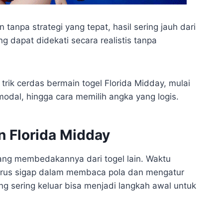
tanpa strategi yang tepat, hasil sering jauh dari
 dapat didekati secara realistis tanpa
ik cerdas bermain togel Florida Midday, mulai
dal, hingga cara memilih angka yang logis.
n Florida Midday
yang membedakannya dari togel lain. Waktu
rus sigap dalam membaca pola dan mengatur
g sering keluar bisa menjadi langkah awal untuk