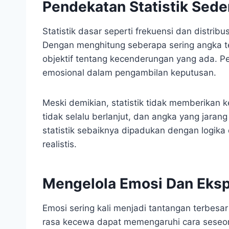
Pendekatan Statistik Sede
Statistik dasar seperti frekuensi dan distribu
Dengan menghitung seberapa sering angka 
objektif tentang kecenderungan yang ada. 
emosional dalam pengambilan keputusan.
Meski demikian, statistik tidak memberikan k
tidak selalu berlanjut, dan angka yang jarang
statistik sebaiknya dipadukan dengan logika 
realistis.
Mengelola Emosi Dan Eksp
Emosi sering kali menjadi tantangan terbes
rasa kecewa dapat memengaruhi cara seseora