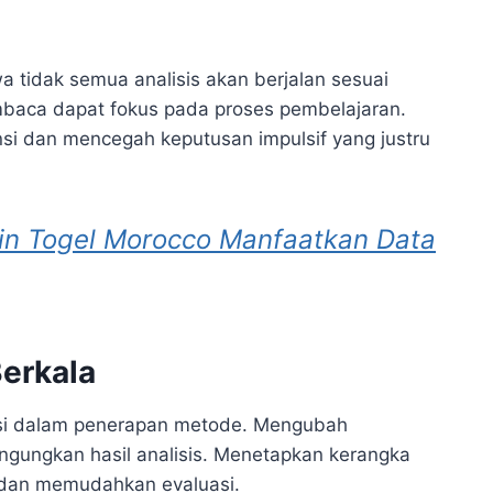
 tidak semua analisis akan berjalan sesuai
embaca dapat fokus pada proses pembelajaran.
i dan mencegah keputusan impulsif yang justru
in Togel Morocco Manfaatkan Data
Berkala
nsi dalam penerapan metode. Mengubah
ngungkan hasil analisis. Menetapkan kerangka
n dan memudahkan evaluasi.