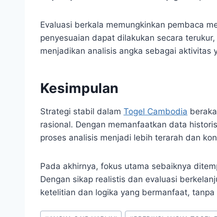
Evaluasi berkala memungkinkan pembaca menila
penyesuaian dapat dilakukan secara terukur,
menjadikan analisis angka sebagai aktivitas 
Kesimpulan
Strategi stabil dalam
Togel Cambodia
beraka
rasional. Dengan memanfaatkan data historis,
proses analisis menjadi lebih terarah dan kon
Pada akhirnya, fokus utama sebaiknya ditempa
Dengan sikap realistis dan evaluasi berkela
ketelitian dan logika yang bermanfaat, tanpa
Post