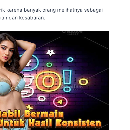
ik karena banyak orang melihatnya sebagai
itian dan kesabaran.