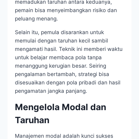
memadukan taruhan antara keduanya,
pemain bisa menyeimbangkan risiko dan
peluang menang.
Selain itu, pemula disarankan untuk
memulai dengan taruhan kecil sambil
mengamati hasil. Teknik ini memberi waktu
untuk belajar membaca pola tanpa
menanggung kerugian besar. Seiring
pengalaman bertambah, strategi bisa
disesuaikan dengan pola pribadi dan hasil
pengamatan jangka panjang.
Mengelola Modal dan
Taruhan
Manajemen modal adalah kunci sukses