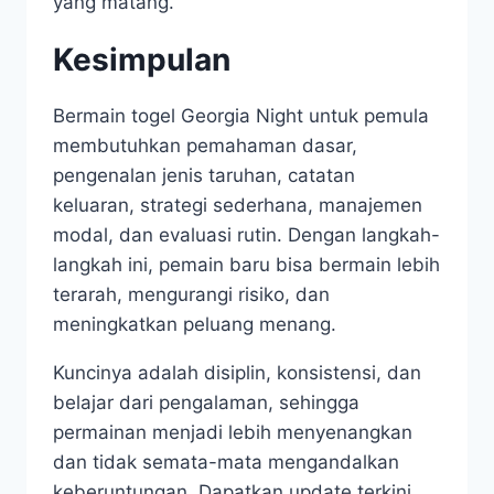
yang matang.
Kesimpulan
Bermain togel Georgia Night untuk pemula
membutuhkan pemahaman dasar,
pengenalan jenis taruhan, catatan
keluaran, strategi sederhana, manajemen
modal, dan evaluasi rutin. Dengan langkah-
langkah ini, pemain baru bisa bermain lebih
terarah, mengurangi risiko, dan
meningkatkan peluang menang.
Kuncinya adalah disiplin, konsistensi, dan
belajar dari pengalaman, sehingga
permainan menjadi lebih menyenangkan
dan tidak semata-mata mengandalkan
keberuntungan. Dapatkan update terkini