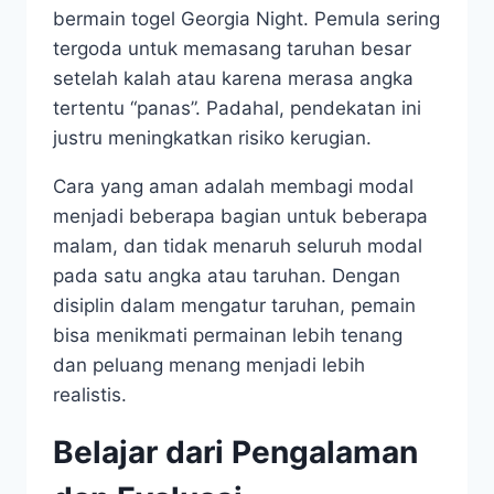
bermain togel Georgia Night. Pemula sering
tergoda untuk memasang taruhan besar
setelah kalah atau karena merasa angka
tertentu “panas”. Padahal, pendekatan ini
justru meningkatkan risiko kerugian.
Cara yang aman adalah membagi modal
menjadi beberapa bagian untuk beberapa
malam, dan tidak menaruh seluruh modal
pada satu angka atau taruhan. Dengan
disiplin dalam mengatur taruhan, pemain
bisa menikmati permainan lebih tenang
dan peluang menang menjadi lebih
realistis.
Belajar dari Pengalaman